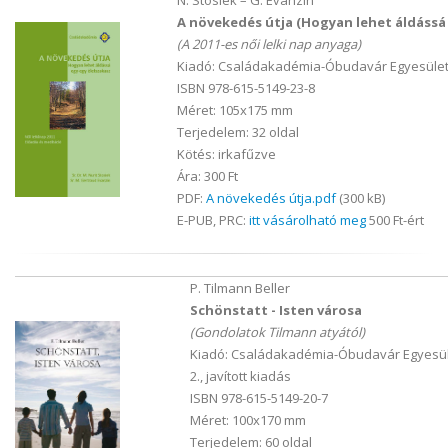
N. Stosiek – G. Evanzin
A növekedés útja (Hogyan lehet áldássá
(A 2011-es női lelki nap anyaga)
Kiadó: Családakadémia-Óbudavár Egyesület
ISBN 978-615-5149-23-8
Méret: 105x175 mm
Terjedelem: 32 oldal
Kötés: irkafűzve
Ára: 300 Ft
PDF:
A növekedés útja.pdf
(300 kB)
E-PUB, PRC:
itt vásárolható meg
500 Ft-ért
P. Tilmann Beller
Schönstatt - Isten városa
(Gondolatok Tilmann atyától)
Kiadó: Családakadémia-Óbudavár Egyesül
2., javított kiadás
ISBN 978-615-5149-20-7
Méret: 100x170 mm
Terjedelem: 60 oldal