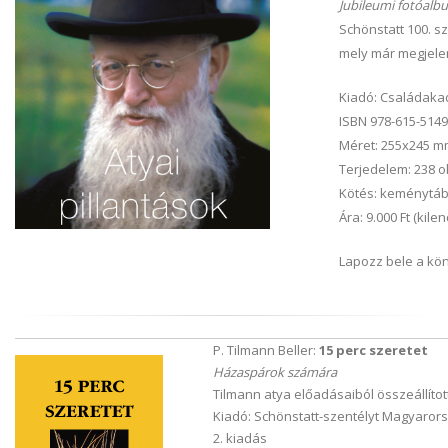
Jubileumi fotóalb
Schönstatt 100. s
mely már megjelen
Kiadó: Családaka
ISBN 978-615-5149
Méret: 255x245 
Terjedelem: 238 o
Kötés: keménytábl
Ára: 9.000 Ft (kilen
Lapozz bele a kö
P. Tilmann Beller:
15 perc szeretet
Házaspárok számára
Tilmann atya előadásaiból összeállítot
Kiadó: Schönstatt-szentélyt Magyaror
2. kiadás