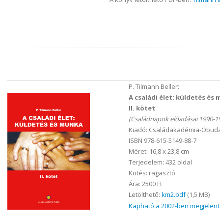
P. Tilmann Beller:
A családi élet: küldetés és
II. kötet
(Családnapok előadásai 1990-1
Kiadó: Családakadémia-Óbuda
ISBN 978-615-5149-88-7
Méret: 16,8 x 23,8 cm
Terjedelem: 432 oldal
Kötés: ragasztó
Ára: 2500 Ft
Letölthető:
km2.pdf
(1,5 MB)
Kapható a 2002-ben megjelent el