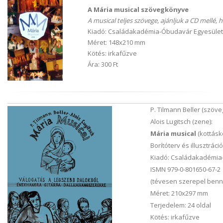
A Mária musical szövegkönyve
A musical teljes szövege, ajánljuk a CD mellé, 
Kiadó: Családakadémia-Óbudavár Egyesület
Méret: 148x210 mm
Kötés: irkafűzve
Ára: 300 Ft
P. Tilmann Beller (szöve
Alois Lugitsch (zene):
Mária musical
(kottásk
Borítóterv és illusztráci
Kiadó: Családakadémia
ISMN 979-0-801650-67-2
(tévesen szerepel benne
Méret: 210x297 mm
Terjedelem: 24 oldal
Kötés: irkafűzve