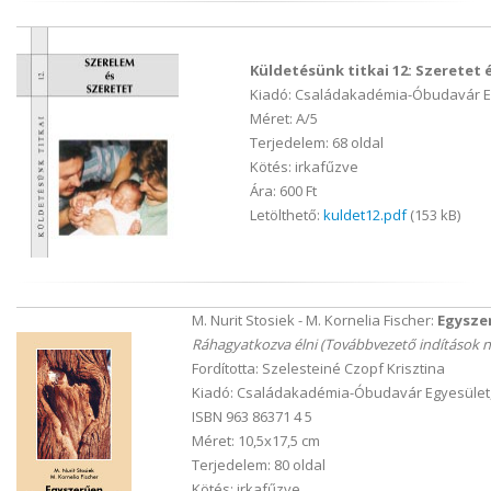
Küldetésünk titkai 12: Szeretet 
Kiadó: Családakadémia-Óbudavár Eg
Méret: A/5
Terjedelem: 68 oldal
Kötés: irkafűzve
Ára: 600 Ft
Letölthető:
kuldet12.pdf
(153 kB)
M. Nurit Stosiek - M. Kornelia Fischer:
Egysze
Ráhagyatkozva élni (Továbbvezető indítások 
Fordította: Szelesteiné Czopf Krisztina
Kiadó: Családakadémia-Óbudavár Egyesület
ISBN 963 86371 4 5
Méret: 10,5x17,5 cm
Terjedelem: 80 oldal
Kötés: irkafűzve