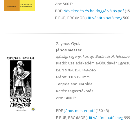
Ára: 500 Ft
PDF:
Növekedés és boldoggá válás.pdf
(15
E-PUB, PRC (MOBI):
itt vásárolható meg
500 
Zaymus Gyula
János mester
ifjúsági regény, korrajz Buda török felszab
Kiadó: Családakadémia-Óbudavár Egyesül
ISBN 978-615-5149-24-5
Méret: 110x190 mm
Terjedelem: 304 oldal
Kötés: ragasztókötés
Ára: 1400 Ft
PDF:
János mester.pdf
(150 kB)
E-PUB, PRC (MOBI):
itt vásárolható meg
999 