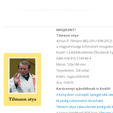
MEGJELENT!
Tilmann atya
Könyv P. Tilmann BELLER (1938-2012) 
a magyarországi Schönstatt-mozgalom
Kiadó: Családakadémia-Óbudavár Eg
ISBN 978-615-5149-89-4
Méret: 120x190 mm
Terjedelem: 128 oldal
Kötés: ragasztókötött
Ára: 1500 Ft
Karácsonyi ajándéknak is kiváló!
A könyvben szereplő Spiegel-cikk ide
Itt pedig szkennelve olvasható.
Tilmann atya válaszlevele pedig ide 
A könyv letölthető PDF-ben:
Tilmann a