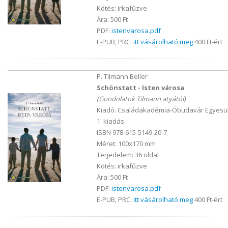
Kötés: irkafűzve
Ára: 500 Ft
PDF:
istenvarosa.pdf
E-PUB, PRC:
itt vásárolható meg
400 Ft-ért
P. Tilmann Beller
Schönstatt - Isten városa
(Gondolatok Tilmann atyától)
Kiadó: Családakadémia-Óbudavár Egyesül
1. kiadás
ISBN 978-615-5149-20-7
Méret: 100x170 mm
Terjedelem: 36 oldal
Kötés: irkafűzve
Ára: 500 Ft
PDF:
istenvarosa.pdf
E-PUB, PRC:
itt vásárolható meg
400 Ft-ért