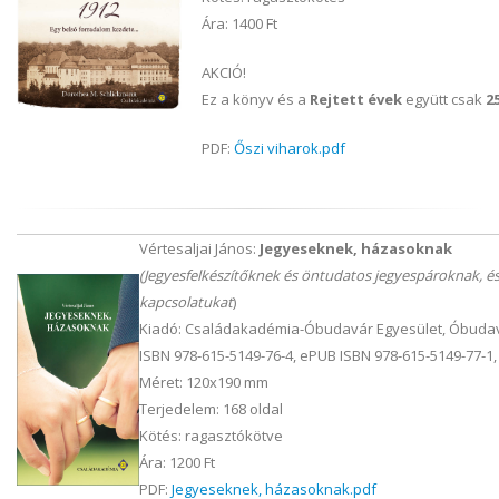
Ára: 1400 Ft
AKCIÓ!
Ez a könyv és a
Rejtett évek
együtt csak
2
PDF:
Őszi viharok.pdf
Vértesaljai János:
Jegyeseknek, házasoknak
(Jegyesfelkészítőknek és öntudatos jegyespároknak, és
kapcsolatukat
)
Kiadó: Családakadémia-Óbudavár Egyesület, Óbudav
ISBN 978-615-5149-76-4, ePUB ISBN 978-615-5149-77-1,
Méret: 120x190 mm
Terjedelem: 168 oldal
Kötés: ragasztókötve
Ára: 1200 Ft
PDF:
Jegyeseknek, házasoknak.pdf