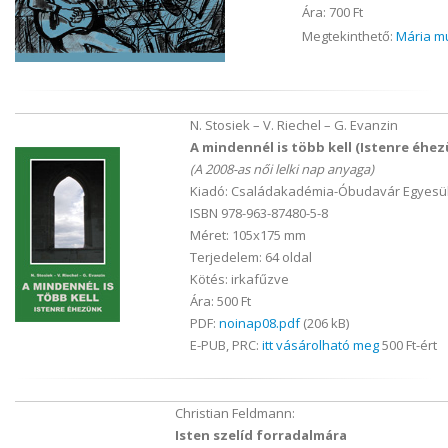
Ára: 700 Ft
Megtekinthető:
Mária mu
N. Stosiek – V. Riechel – G. Evanzin
A mindennél is több kell (Istenre éhez
(A 2008-as női lelki nap anyaga)
Kiadó: Családakadémia-Óbudavár Egyesül
ISBN 978-963-87480-5-8
Méret: 105x175 mm
Terjedelem: 64 oldal
Kötés: irkafűzve
Ára: 500 Ft
PDF:
noinap08.pdf
(206 kB)
E-PUB, PRC:
itt vásárolható meg
500 Ft-ért
Christian Feldmann:
Isten szelíd forradalmára