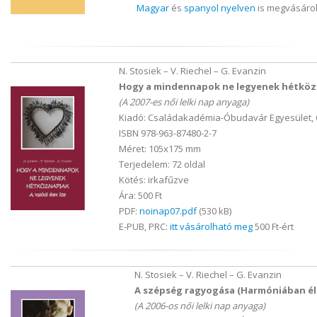
Magyar
és
spanyol nyelven
is megvásárol
N. Stosiek – V. Riechel – G. Evanzin
Hogy a mindennapok ne legyenek hétközna
(A 2007-es női lelki nap anyaga)
Kiadó: Családakadémia-Óbudavár Egyesület,
ISBN 978-963-87480-2-7
Méret: 105x175 mm
Terjedelem: 72 oldal
Kötés: irkafűzve
Ára: 500 Ft
PDF:
noinap07.pdf
(530 kB)
E-PUB, PRC:
itt vásárolható meg
500 Ft-ért
N. Stosiek – V. Riechel – G. Evanzin
A szépség ragyogása (Harmóniában él
(A 2006-os női lelki nap anyaga)