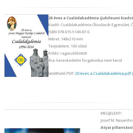
20 éves a Családakadémia (jubileumi kiadv
Kiadó: Családakadémia-Óbudavár Egyesület, 
ISBN 978-615-5149-87-0
Méret: 148x210 mm
Terjedelem: 100 oldal
Kötés: ragasztókötött
Ára: kereskedelmi forgalomba nem kerül
letölthető PDF:
20 éves a Családakadémia.pdf (
MEGJELENT!
Josef M. Neuenho
Atyai pillantáso