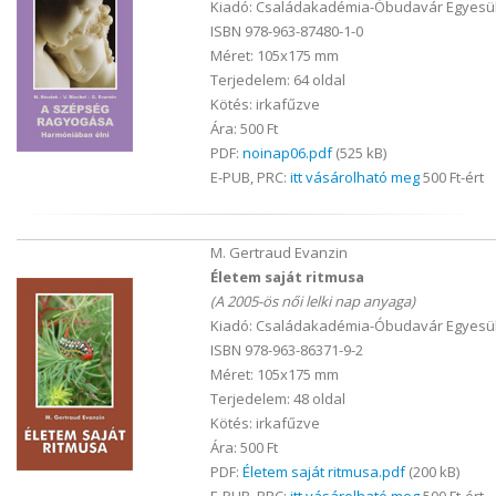
Kiadó: Családakadémia-Óbudavár Egyesül
ISBN 978-963-87480-1-0
Méret: 105x175 mm
Terjedelem: 64 oldal
Kötés: irkafűzve
Ára: 500 Ft
PDF:
noinap06.pdf
(525 kB)
E-PUB, PRC:
itt vásárolható meg
500 Ft-ért
M. Gertraud Evanzin
Életem saját ritmusa
(A 2005-ös női lelki nap anyaga)
Kiadó: Családakadémia-Óbudavár Egyesül
ISBN 978-963-86371-9-2
Méret: 105x175 mm
Terjedelem: 48 oldal
Kötés: irkafűzve
Ára: 500 Ft
PDF:
Életem saját ritmusa.pdf
(200 kB)