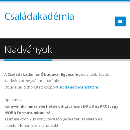
Családakadémia
Kiadványok
A
Családakadémia-Óbudavár Egyesület
és a többi kiadó
kiadványai megvásárolhatóak:
Óbudavár, Schönstatt központ,
iroda@schoenstatt.hu
ÚJDONSÁG!
Könyveink immár elérhetőek digitálisan E-PUB és PRC (vagy
MOBI) formátumban is!
Azaz elektronikus könyvolvasón (e-reader), tableten és
okostelefonon is olvashatóak!