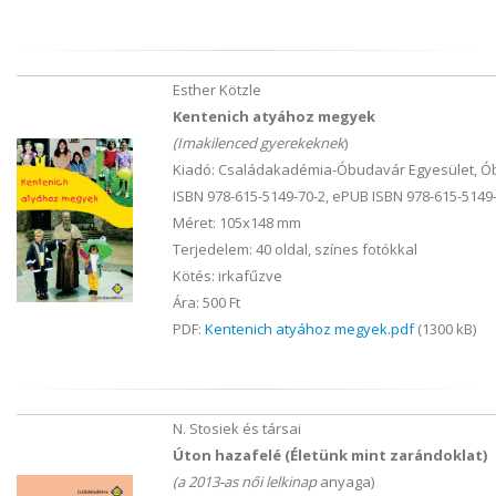
Esther Kötzle
Kentenich atyához megyek
(Imakilenced gyerekeknek
)
Kiadó: Családakadémia-Óbudavár Egyesület, Ó
ISBN 978-615-5149-70-2, ePUB ISBN 978-615-5149-
Méret: 105x148 mm
Terjedelem: 40 oldal, színes fotókkal
Kötés: irkafűzve
Ára: 500 Ft
PDF:
Kentenich atyához megyek.pdf
(1300 kB)
N. Stosiek és társai
Úton hazafelé (Életünk mint zarándoklat)
(a 2013-as női lelkinap
anyaga)