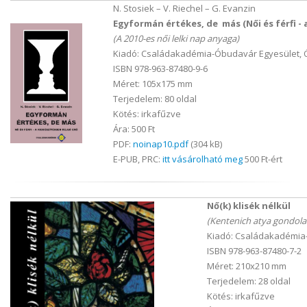
N. Stosiek – V. Riechel – G. Evanzin
Egyformán értékes, de más (Női és férfi - 
(A 2010-es női lelki nap anyaga)
Kiadó: Családakadémia-Óbudavár Egyesület, 
ISBN 978-963-87480-9-6
Méret: 105x175 mm
Terjedelem: 80 oldal
Kötés: irkafűzve
Ára: 500 Ft
PDF:
noinap10.pdf
(304 kB)
E-PUB, PRC:
itt vásárolható meg
500 Ft-ért
Nő(k) klisék nélkül
(Kentenich atya gondolat
Kiadó: Családakadémia
ISBN 978-963-87480-7-2
Méret: 210x210 mm
Terjedelem: 28 oldal
Kötés: irkafűzve