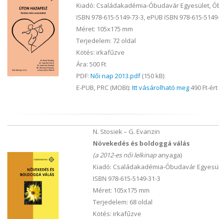
Kiadó: Családakadémia-Óbudavár Egyesület, Ó
ISBN 978-615-5149-73-3, ePUB ISBN 978-615-5149-
Méret: 105x175 mm
Terjedelem: 72 oldal
Kötés: irkafűzve
Ára: 500 Ft
PDF:
Női nap 2013.pdf
(150 kB)
E-PUB, PRC (MOBI):
Itt vásárolható meg
490 Ft-ért
N. Stosiek – G. Evanzin
Növekedés és boldoggá válás
(a 2012-es női lelkinap
anyaga)
Kiadó: Családakadémia-Óbudavár Egyesül
ISBN 978-615-5149-31-3
Méret: 105x175 mm
Terjedelem: 68 oldal
Kötés: irkafűzve