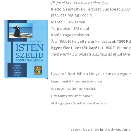
(P. Josef Kentenich atya életrajza)
Kiadó: Szent István Társulat, Budapest, 2008
ISBN 978-963-361-994-0
Méret: 130×200 mm
Terjedelem: 148 oldal
Kötés: ragasztókötött
Ára: 1800 Ft helyett nálunk most csak
1500 Ft
!
Egyet fizet, kettőt kap!
Ha 1800 Ft-ért meg
Kentenich J. Schönstatt alapítója és atyja
! (Ár
Egy apró ford. hiba a könyv
63. oldalán: a Reggel 
Engedj minket tüzes parázsként izzani
és a népekhez örömmel vonulni,
a megváltás tanúiként harcolni,
őket ujjongva a Szentháromsághoz vezetni.
szerk.: Csermák-Endrédy-Gódány-