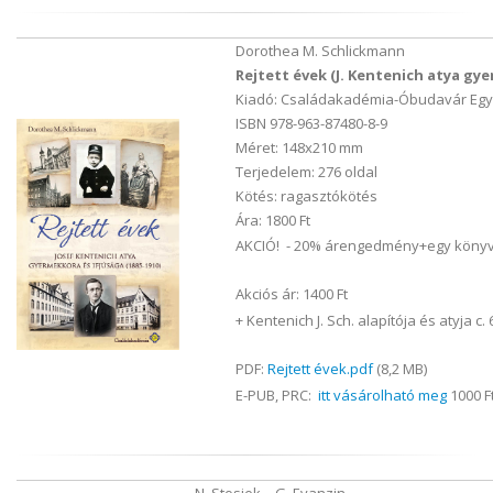
Dorothea M. Schlickmann
Rejtett évek (J. Kentenich atya gye
Kiadó: Családakadémia-Óbudavár Egye
ISBN 978-963-87480-8-9
Méret: 148x210 mm
Terjedelem: 276 oldal
Kötés: ragasztókötés
Ára: 1800 Ft
AKCIÓ! - 20% árengedmény+egy könyv 
Akciós ár: 1400 Ft
+ Kentenich J. Sch. alapítója és atyja c
PDF:
Rejtett évek.pdf
(8,2 MB)
E-PUB, PRC:
itt vásárolható meg
1000 Ft