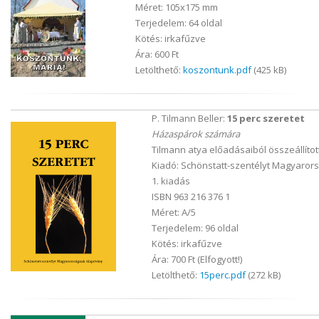
Méret: 105x175 mm
Terjedelem: 64 oldal
Kötés: irkafűzve
Ára: 600 Ft
Letölthető:
koszontunk.pdf
(425 kB)
P. Tilmann Beller:
15 perc szeretet
Házaspárok számára
Tilmann atya előadásaiból összeállítot
Kiadó: Schönstatt-szentélyt Magyaror
1. kiadás
ISBN 963 216 376 1
Méret: A/5
Terjedelem: 96 oldal
Kötés: irkafűzve
Ára: 700 Ft (Elfogyott!)
Letölthető:
15perc.pdf
(272 kB)