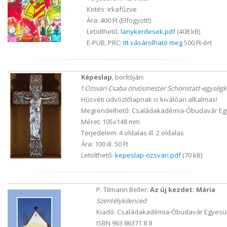
Kötés: irkafűzve
Ára: 400 Ft (Elfogyott!)
Letölthető:
lanykerdesek.pdf
(408 kB)
E-PUB, PRC:
itt vásárolható meg
500 Ft-ért
Képeslap
, borítóján:
†
Ozsvári Csaba ötvösmester Schönstatt-egységk
Húsvéti üdvözlőlapnak is kiválóan alkalmas!
Megrendelhető: Családakadémia-Óbudavár Eg
Méret: 105x148 mm
Terjedelem: 4 oldalas ill. 2 oldalas
Ára: 100 ill. 50 Ft
Letölthető:
kepeslap-ozsvari.pdf
(70 kB)
P. Tilmann Beller:
Az új kezdet: Mária
Szentélykilenced
Kiadó: Családakadémia-Óbudavár Egyesül
ISBN 963 86371 8 8