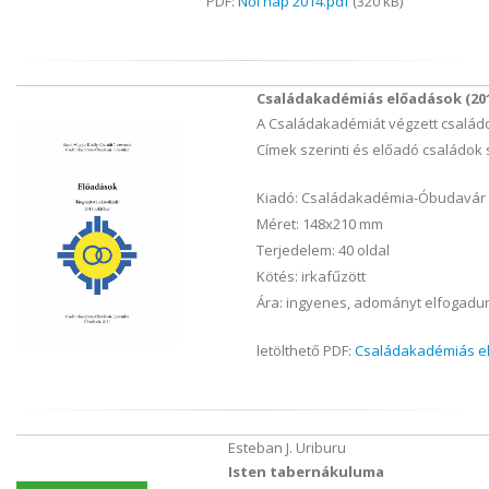
PDF:
Női nap 2014.pdf
(320 kB)
Családakadémiás előadások (201
A Családakadémiát végzett családo
Címek szerinti és előadó családok 
Kiadó: Családakadémia-Óbudavár 
Méret: 148x210 mm
Terjedelem: 40 oldal
Kötés: irkafűzött
Ára: ingyenes, adományt elfogadu
letölthető PDF:
Családakadémiás e
Esteban J. Uriburu
Isten tabernákuluma