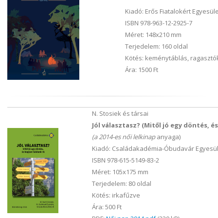
Kiadó: Erős Fiatalokért Egyesül
ISBN 978-963-12-2925-7
Méret: 148x210 mm
Terjedelem: 160 oldal
Kötés: keménytáblás, ragasztó
Ára: 1500 Ft
N. Stosiek és társai
Jól választasz? (Mitől jó egy döntés, é
(a 2014-es női lelkinap
anyaga)
Kiadó: Családakadémia-Óbudavár Egyesül
ISBN 978-615-5149-83-2
Méret: 105x175 mm
Terjedelem: 80 oldal
Kötés: irkafűzve
Ára: 500 Ft