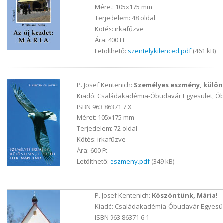
Méret: 105x175 mm
Terjedelem: 48 oldal
Kötés: irkafűzve
Ára: 400 Ft
Letölthető:
szentelykilenced.pdf
(461 kB)
P. Josef Kentenich:
Személyes eszmény, különle
Kiadó: Családakadémia-Óbudavár Egyesület, Ób
ISBN 963 86371 7 X
Méret: 105x175 mm
Terjedelem: 72 oldal
Kötés: irkafűzve
Ára: 600 Ft
Letölthető:
eszmeny.pdf
(349 kB)
P. Josef Kentenich:
Köszöntünk, Mária!
Kiadó: Családakadémia-Óbudavár Egyesül
ISBN 963 86371 6 1