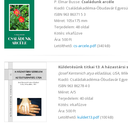
P. Elmar Busse:
Családunk arcéle
Kiadó: Családakadémia-Óbudavár Egyesül
ISBN 963 86371 5 3
Méret: 105x175 mm
Terjedelem: 48 oldal
Kötés: irkafűzve
Ára: 500 Ft
Letölthető:
cs-arcele.pdf
(340 kB)
Küldetésünk titkai 13: A házastársi
(Josef Kentenich atya előadásai, USA, Mil
Kiadó: Családakadémia-Óbudavár Egyes
ISBN 963 86278 4 0
Méret: A/5
Terjedelem: 40 oldal
Kötés: irkafűzve
Ára: 500 Ft
Letölthető:
kuldet13.pdf
(100 kB)