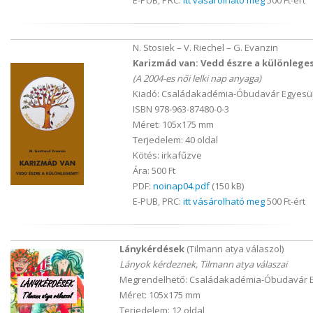
E-PUB, PRC:
itt vásárolható meg
500 Ft-ért
N. Stosiek – V. Riechel – G. Evanzin
Karizmád van: Vedd észre a különlege
(A 2004-es női lelki nap anyaga)
Kiadó: Családakadémia-Óbudavár Egyesül
ISBN 978-963-87480-0-3
Méret: 105x175 mm
Terjedelem: 40 oldal
Kötés: irkafűzve
Ára: 500 Ft
PDF:
noinap04.pdf
(150 kB)
E-PUB, PRC:
itt vásárolható meg
500 Ft-ért
Lánykérdések
(Tilmann atya válaszol)
Lányok kérdeznek, Tilmann atya válaszai
Megrendelhető: Családakadémia-Óbudavár E
Méret: 105x175 mm
Terjedelem: 12 oldal