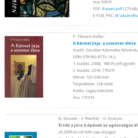
Ára: 500 Ft
PDF:
frauen.pdf
(279 kB)
E-PUB, PRC:
itt vásárolh
P. Tilmann Beller:
A Kármel útja: a szeretet élete
Kiadó: Sarutlan Kármelita Nővérek
ISBN 978-963-8715-14-2,
1. kiadás: 2008, 980 Ft (elfogyott!)
2. kiadás: 2018, 1750 Ft
Méret: 125×200 mm
Terjedelem: 128 oldal
Kötés: ragasztókötött
Ára: 1750 Ft
N. Stosiek – V. Riechel – G. Evanzin
Érzék a jóra (Lépések az egészséges é
(A 2009-es női lelki nap anyaga)