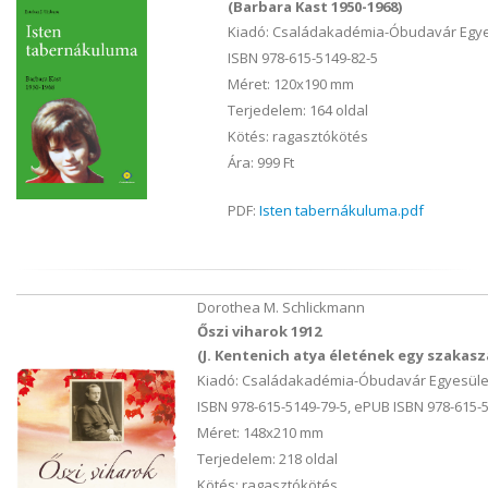
(Barbara Kast 1950-1968)
Kiadó: Családakadémia-Óbudavár Egye
ISBN 978-615-5149-82-5
Méret: 120x190 mm
Terjedelem: 164 oldal
Kötés: ragasztókötés
Ára: 999 Ft
PDF:
Isten tabernákuluma.pdf
Dorothea M. Schlickmann
Őszi viharok 1912
(J. Kentenich atya életének egy szakas
Kiadó: Családakadémia-Óbudavár Egyesüle
ISBN 978-615-5149-79-5, ePUB ISBN 978-615-5
Méret: 148x210 mm
Terjedelem: 218 oldal
Kötés: ragasztókötés