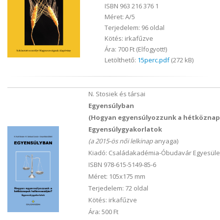
ISBN 963 216 376 1
Méret: A/5
Terjedelem: 96 oldal
Kötés: irkafűzve
Ára: 700 Ft (Elfogyott!)
Letölthető:
15perc.pdf
(272 kB)
N. Stosiek és társai
Egyensúlyban
(Hogyan egyensúlyozzunk a hétköznap
Egyensúlygyakorlatok
(a 2015-ös női lelkinap
anyaga)
Kiadó: Családakadémia-Óbudavár Egyesület
ISBN 978-615-5149-85-6
Méret: 105x175 mm
Terjedelem: 72 oldal
Kötés: irkafűzve
Ára: 500 Ft