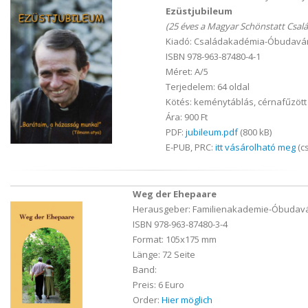
Ezüstjubileum
(25 éves a Magyar Schönstatt Csalá
Kiadó: Családakadémia-Óbudavár
ISBN 978-963-87480-4-1
Méret: A/5
Terjedelem: 64 oldal
Kötés: keménytáblás, cérnafűzött
Ára: 900 Ft
PDF:
jubileum.pdf
(800 kB)
E-PUB, PRC:
itt vásárolható meg
(cs
Weg der Ehepaare
Herausgeber: Familienakademie-Óbudavá
ISBN 978-963-87480-3-4
Format: 105x175 mm
Länge: 72 Seite
Band:
Preis: 6 Euro
Order:
Hier möglich