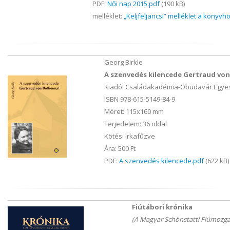
PDF:
Női nap 2015.pdf
(190 kB)
melléklet:
„Keljfeljancsi” melléklet a könyvh
Georg Birkle
A szenvedés kilencede Gertraud von
Kiadó: Családakadémia-Óbudavár Egyes
ISBN 978-615-5149-84-9
Méret: 115x160 mm
Terjedelem: 36 oldal
Kötés: irkafűzve
Ára: 500 Ft
PDF:
A szenvedés kilencede.pdf
(622 kB)
Fiútábori krónika
(A Magyar Schönstatti Fiúmozg