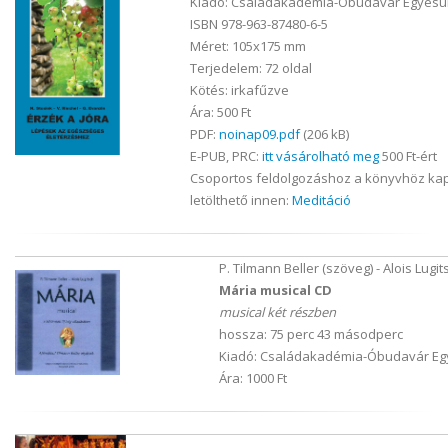
Kiadó: Családakadémia-Óbudavár Egyesül
ISBN 978-963-87480-6-5
Méret: 105x175 mm
Terjedelem: 72 oldal
Kötés: irkafűzve
Ára: 500 Ft
PDF:
noinap09.pdf
(206 kB)
E-PUB, PRC:
itt vásárolható meg
500 Ft-ért
Csoportos feldolgozáshoz a könyvhöz ka
letölthető innen:
Meditáció
P. Tilmann Beller (szöveg) - Alois Lugit
Mária musical CD
musical két részben
hossza: 75 perc 43 másodperc
Kiadó: Családakadémia-Óbudavár Egy
Ára: 1000 Ft