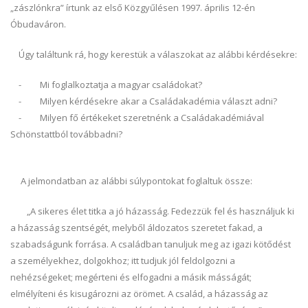
„zászlónkra” írtunk az első Közgyűlésen 1997. április 12-én
Óbudaváron.
Úgy találtunk rá, hogy kerestük a válaszokat az alábbi kérdésekre:
- Mi foglalkoztatja a magyar családokat?
- Milyen kérdésekre akar a Családakadémia választ adni?
- Milyen fő értékeket szeretnénk a Családakadémiával
Schönstattból továbbadni?
A jelmondatban az alábbi súlypontokat foglaltuk össze:
„A sikeres élet titka a jó házasság. Fedezzük fel és használjuk ki
a házasság szentségét, melyből áldozatos szeretet fakad, a
szabadságunk forrása. A családban tanuljuk meg az igazi kötődést
a személyekhez, dolgokhoz; itt tudjuk jól feldolgozni a
nehézségeket; megérteni és elfogadni a másik másságát;
elmélyíteni és kisugározni az örömet. A család, a házasság az