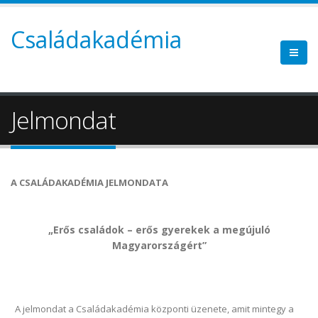
Családakadémia
Jelmondat
A CSALÁDAKADÉMIA JELMONDATA
„Erős családok – erős gyerekek a megújuló
Magyarországért”
A jelmondat a Családakadémia központi üzenete, amit mintegy a