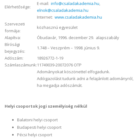
E-mail:
info@csaladakademia.hu
,
Elérhetősége:
elnok@csaladakademia.hu
Internet:
www.csaladakademia.hu
Szervezeti
közhasznú egyesület
formája:
Alapítva:
Óbudavár, 1996. december 29. alapszabály
Bírósági
1.748 – Veszprém – 1998. június 9.
bejegyzés:
Adószám:
18926772-1-19
Számlaszámunk:
11749039-20072076 OTP
Adományokat köszönettel elfogadunk.
Adóigazolást tudunk adni a felajánlott adományról,
ha megadja adószámát.
Helyi csoportok jogi személyiség nélkül
Balatoni helyi csoport
Budapesti helyi csoport
Pécsi helyi csoport