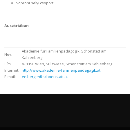
Soproni helyi csoport
Ausztriában
Akademie für Familienpadagogik, Schönstatt am
Név:
Kahlenberg
Cím:
A- 1190 Wien, Sulzwiese, Schönstatt am Kahlenberg
Internet:
http://www.akademie-familienpaedagogik.at
E-mail:
ee.berger@schoenstatt.at