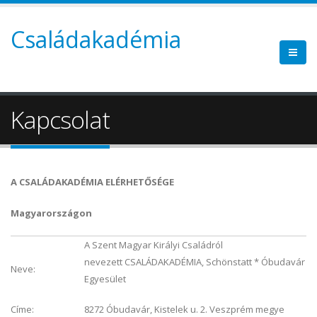
Családakadémia
Kapcsolat
A CSALÁDAKADÉMIA ELÉRHETŐSÉGE
Magyarországon
A Szent Magyar Királyi Családról
nevezett CSALÁDAKADÉMIA, Schönstatt * Óbudavár
Neve:
Egyesület
Címe:
8272 Óbudavár, Kistelek u. 2. Veszprém megye